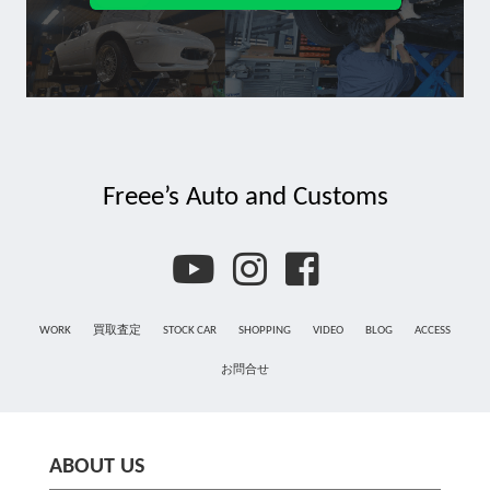
Freee’s Auto and Customs
WORK
買取査定
STOCK CAR
SHOPPING
VIDEO
BLOG
ACCESS
お問合せ
ABOUT US